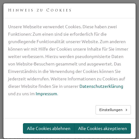
DEU
Hinweis zu Cookies
Unsere Webseite verwendet Cookies. Diese haben zwei
Professionelle Zucht italienischen Schäferhunden
Funktionen: Zum einen sind sie erforderlich für die
+39 329 782 5970
grundlegende Funktionalität unserer Website. Zum anderen
ilpastoretransumante@gmail.com
können wir mit Hilfe der Cookies unsere Inhalte für Sie immer
weiter verbessern. Hierzu werden pseudonymisierte Daten
TOG
von Website-Besuchern gesammelt und ausgewertet. Das
NAV
Einverständnis in die Verwendung der Cookies können Sie
jederzeit widerrufen. Weitere Informationen zu Cookies auf
Zertifizierte Zucht
dieser Website finden Sie in unserer
Datenschutzerklärung
und zu uns im
Impressum
.
Einstellungen
Zertifizierte Zucht
von Arbeitshunden
Alle Cookies ablehnen
Alle Cookies akzeptieren
Pastore Transumante: dein