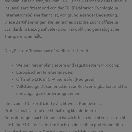
die Wahl einer Zucht, die vom ENCI (Ente Nazionale della Cinofilia
Italiana) zertifiziert und von der FCI (Fédération Cynologique
Internationale) anerkannt ist, von grundlegender Bedeutung.
Diese Zertifizierungen stellen sicher, dass die Zucht offizielle
Standards in Bezug auf Selektion, Tierwohl und genealogische
Transparenz einhält.
Der „Pastore Transumante“ stellt stets bereit:
Welpen mit implantiertem und registriertem Mikrochip
Europäischer Heimtierausweis
Offizielle ENCI/FCI-Ahnentafel (Pedigree)
Vollständige Dokumentation zur Rückverfolgbarkeit und für
den Zugang zu Förderprogrammen
Eine vom ENCI zertifizierte Zucht weist Kompetenz,
Professionalität und die Einhaltung klar definierter
Anforderungen nach. Dennoch ist wichtig zu beachten, dass nicht
alle beim ENCI registrierten Zuchten denselben professionellen
Standard aufweisen: Deshalb macht die Wahl wirklich