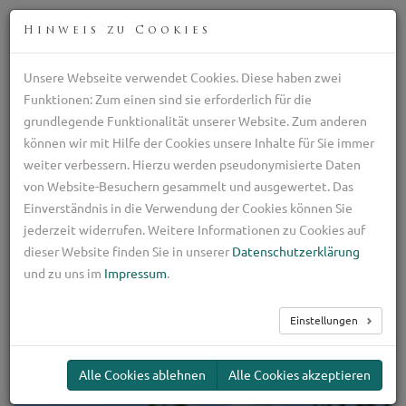
DEU
Hinweis zu Cookies
Unsere Webseite verwendet Cookies. Diese haben zwei
Professionelle Zucht italienischen Schäferhunden
Funktionen: Zum einen sind sie erforderlich für die
+39 329 782 5970
grundlegende Funktionalität unserer Website. Zum anderen
ilpastoretransumante@gmail.com
können wir mit Hilfe der Cookies unsere Inhalte für Sie immer
weiter verbessern. Hierzu werden pseudonymisierte Daten
TOG
von Website-Besuchern gesammelt und ausgewertet. Das
NAV
Einverständnis in die Verwendung der Cookies können Sie
jederzeit widerrufen. Weitere Informationen zu Cookies auf
Cani, Cuccioli e
dieser Website finden Sie in unserer
Datenschutzerklärung
Cuccioloni
und zu uns im
Impressum
.
Einstellungen
Alle Cookies ablehnen
Alle Cookies akzeptieren