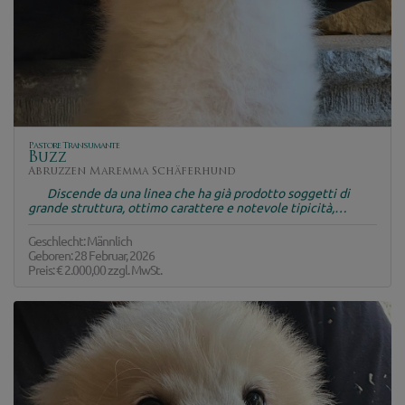
Pastore Transumante
Buzz
Abruzzen Maremma Schäferhund
Discende da una linea che ha già prodotto soggetti di
grande struttura, ottimo carattere e notevole tipicità,…
Geschlecht: Männlich
Geboren: 28 Februar, 2026
Preis:
€ 2.000,00
zzgl. MwSt.