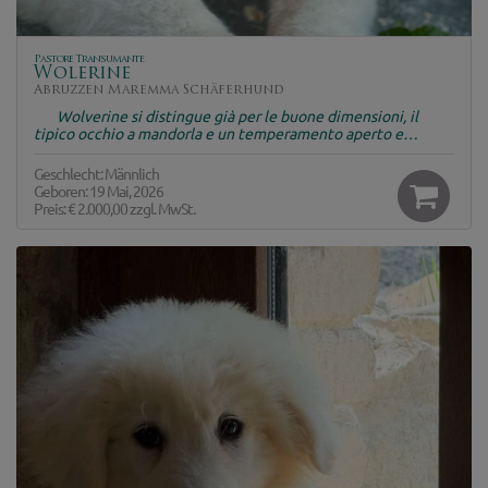
Pastore Transumante
Wolerine
Abruzzen Maremma Schäferhund
Wolverine si distingue già per le buone dimensioni, il
tipico occhio a mandorla e un temperamento aperto e…
Geschlecht: Männlich
Geboren: 19 Mai, 2026
Preis:
€ 2.000,00
zzgl. MwSt.